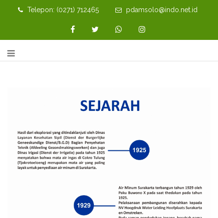
Telepon: (0271) 712465
pdamsolo@indo.net.id